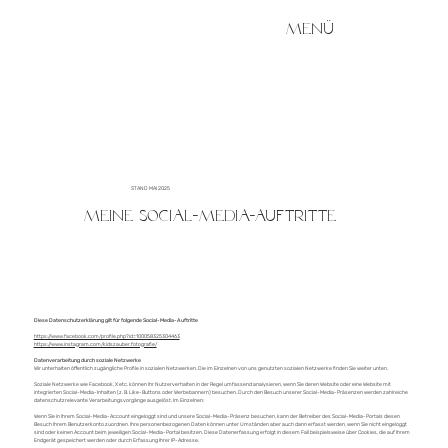
MENÜ
STAND MAI 2025
Meine Social-Media-Auftritte
Diese Datenschutzerklärung gilt für folgende Social-Media-Auftritte
https://www.facebook.com/profile.php?id=100058325304463
https://www.instagram.com/kidszauber.fotografie/
Datenverarbeitung durch soziale Netzwerke
Wir unterhalten öffentlich zugängliche Profile in sozialen Netzwerken. Die im Einzelnen von uns genutzten sozialen Netzwerke finden Sie weiter unten.
Soziale Netzwerke wie Facebook, X etc. können Ihr Nutzerverhalten in der Regel umfassend analysieren, wenn Sie deren Website oder eine Website mit
integrierten Social-Media-Inhalten (z. B. Like-Buttons oder Werbebannern) besuchen. Durch den Besuch unserer Social-Media-Präsenzen werden zahlreiche
datenschutzrelevante Verarbeitungsvorgänge ausgelöst. Im Einzelnen:
Wenn Sie in Ihrem Social-Media-Account eingeloggt sind und unsere Social-Media-Präsenz besuchen, kann der Betreiber des Social-Media-Portals diesen
Besuch Ihrem Benutzerkonto zuordnen. Ihre personenbezogenen Daten können unter Umständen aber auch dann erfasst werden, wenn Sie nicht eingeloggt
sind oder keinen Account beim jeweiligen Social-Media-Portal besitzen. Diese Datenerfassung erfolgt in diesem Fall beispielsweise über Cookies, die auf Ihrem
Endgerät gespeichert werden oder durch Erfassung Ihrer IP-Adresse.