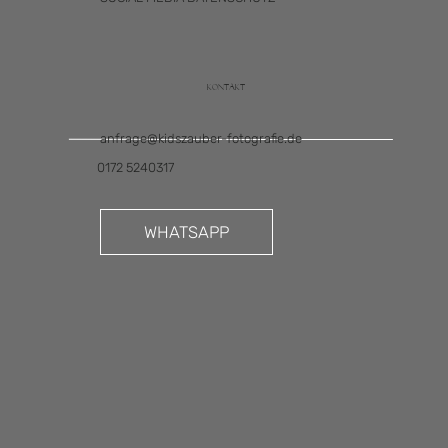
Kontakt
anfrage@kidszauber-fotografie.de
0172 5240317
WHATSAPP